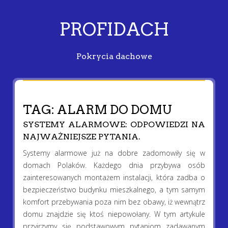
PROFIDACH
Pokrycia dachowe
TAG:
ALARM DO DOMU
SYSTEMY ALARMOWE: ODPOWIEDZI NA
NAJWAŻNIEJSZE PYTANIA.
Systemy alarmowe już na dobre zadomowiły się w
domach Polaków. Każdego dnia przybywa osób
zainteresowanych montażem instalacji, która zadba o
bezpieczeństwo budynku mieszkalnego, a tym samym
komfort przebywania poza nim bez obawy, iż wewnątrz
domu znajdzie się ktoś niepowołany. W tym artykule
przyjrzymy się podstawowym pytaniom zadawanym