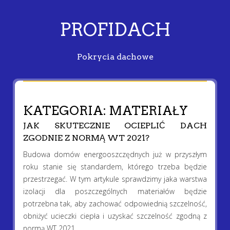
PROFIDACH
Pokrycia dachowe
KATEGORIA:
MATERIAŁY
JAK SKUTECZNIE OCIEPLIĆ DACH
ZGODNIE Z NORMĄ WT 2021?
Budowa domów energooszczędnych już w przyszłym
roku stanie się standardem, którego trzeba będzie
przestrzegać. W tym artykule sprawdzimy jaka warstwa
izolacji dla poszczególnych materiałów będzie
potrzebna tak, aby zachować odpowiednią szczelność,
obniżyć ucieczki ciepła i uzyskać szczelność zgodną z
normą WT 2021.