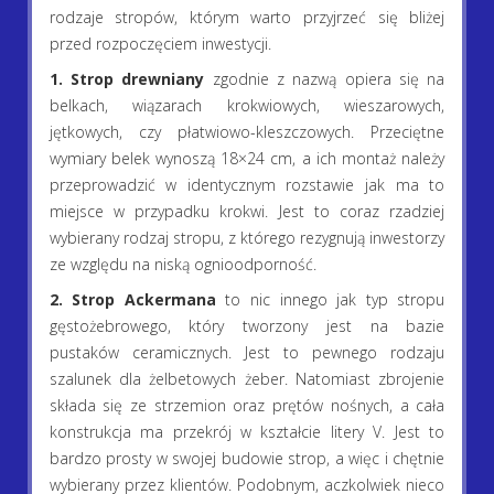
rodzaje stropów, którym warto przyjrzeć się bliżej
przed rozpoczęciem inwestycji.
1. Strop drewniany
zgodnie z nazwą opiera się na
belkach, wiązarach krokwiowych, wieszarowych,
jętkowych, czy płatwiowo-kleszczowych. Przeciętne
wymiary belek wynoszą 18×24 cm, a ich montaż należy
przeprowadzić w identycznym rozstawie jak ma to
miejsce w przypadku krokwi. Jest to coraz rzadziej
wybierany rodzaj stropu, z którego rezygnują inwestorzy
ze względu na niską ognioodporność.
2. Strop Ackermana
to nic innego jak typ stropu
gęstożebrowego, który tworzony jest na bazie
pustaków ceramicznych. Jest to pewnego rodzaju
szalunek dla żelbetowych żeber. Natomiast zbrojenie
składa się ze strzemion oraz prętów nośnych, a cała
konstrukcja ma przekrój w kształcie litery V. Jest to
bardzo prosty w swojej budowie strop, a więc i chętnie
wybierany przez klientów. Podobnym, aczkolwiek nieco