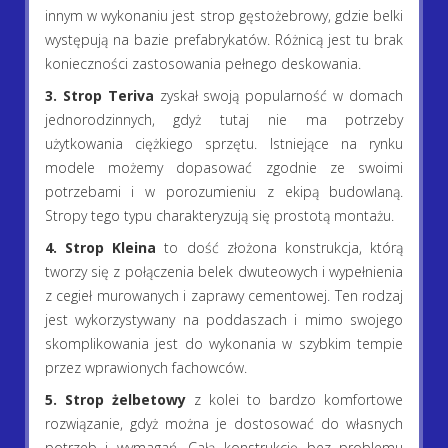
innym w wykonaniu jest strop gęstożebrowy, gdzie belki
występują na bazie prefabrykatów. Różnicą jest tu brak
konieczności zastosowania pełnego deskowania.
3. Strop Teriva
zyskał swoją popularność w domach
jednorodzinnych, gdyż tutaj nie ma potrzeby
użytkowania ciężkiego sprzętu. Istniejące na rynku
modele możemy dopasować zgodnie ze swoimi
potrzebami i w porozumieniu z ekipą budowlaną.
Stropy tego typu charakteryzują się prostotą montażu.
4. Strop Kleina
to dość złożona konstrukcja, którą
tworzy się z połączenia belek dwuteowych i wypełnienia
z cegieł murowanych i zaprawy cementowej. Ten rodzaj
jest wykorzystywany na poddaszach i mimo swojego
skomplikowania jest do wykonania w szybkim tempie
przez wprawionych fachowców.
5. Strop żelbetowy
z kolei to bardzo komfortowe
rozwiązanie, gdyż można je dostosować do własnych
potrzeb i wymagań. Całą konstrukcję bez problemu