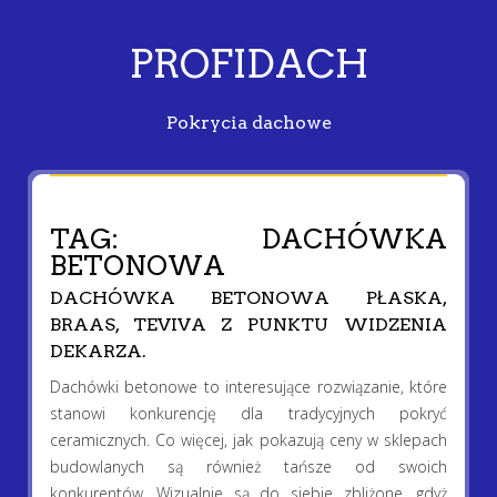
PROFIDACH
Pokrycia dachowe
TAG:
DACHÓWKA
BETONOWA
DACHÓWKA BETONOWA PŁASKA,
BRAAS, TEVIVA Z PUNKTU WIDZENIA
DEKARZA.
Dachówki betonowe to interesujące rozwiązanie, które
stanowi konkurencję dla tradycyjnych pokryć
ceramicznych. Co więcej, jak pokazują ceny w sklepach
budowlanych są również tańsze od swoich
konkurentów. Wizualnie są do siebie zbliżone, gdyż