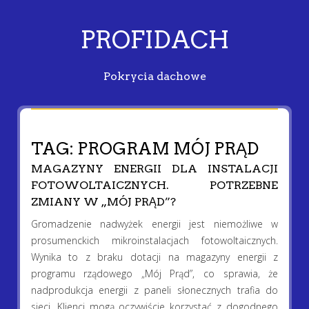
PROFIDACH
Pokrycia dachowe
TAG:
PROGRAM MÓJ PRĄD
MAGAZYNY ENERGII DLA INSTALACJI
FOTOWOLTAICZNYCH. POTRZEBNE
ZMIANY W „MÓJ PRĄD”?
Gromadzenie nadwyżek energii jest niemożliwe w
prosumenckich mikroinstalacjach fotowoltaicznych.
Wynika to z braku dotacji na magazyny energii z
programu rządowego „Mój Prąd”, co sprawia, że
nadprodukcja energii z paneli słonecznych trafia do
sieci. Klienci mogą oczywiście korzystać z dogodnego