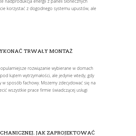
że nadprodukcja energii z paneli słonecznych
wiście korzystać z dogodnego systemu upustów, ale
 WYKONAĆ TRWAŁY MONTAŻ
popularniejsze rozwiązanie wybierane w domach
pod kątem wytrzymałości, ale jedynie wtedy, gdy
y w sposób fachowy. Możemy zdecydować się na
cić wszystkie prace firmie świadczącej usługi
CHANICZNEJ. JAK ZAPROJEKTOWAĆ