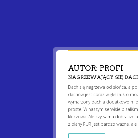
AUTOR:
PROFI
NAGRZEWAJĄCY SIĘ DACH
Dach się nagrzewa od słońca, a pop
dachów jest coraz większa. Co moż
wymarzony dach a dodatkowo mieć 
proste. W naszym serwisie pisaliśmy
kluczowa. Ale czy sama dobra izola
z piany PUR jest bardzo ważna, ale