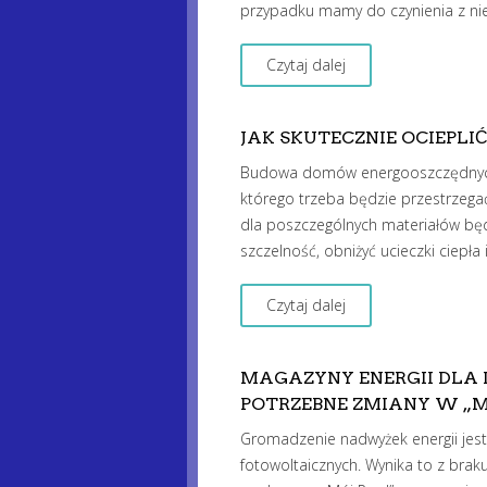
przypadku mamy do czynienia z nie
Czytaj dalej
JAK SKUTECZNIE OCIEPLI
Budowa domów energooszczędnych 
którego trzeba będzie przestrzegać
dla poszczególnych materiałów bę
szczelność, obniżyć ucieczki ciepł
Czytaj dalej
MAGAZYNY ENERGII DLA 
POTRZEBNE ZMIANY W „M
Gromadzenie nadwyżek energii jest
fotowoltaicznych. Wynika to z brak