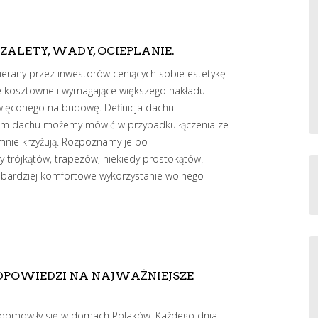
ALETY, WADY, OCIEPLANIE.
erany przez inwestorów ceniących sobie estetykę
ie kosztowne i wymagające większego nakładu
święconego na budowę. Definicja dachu
kim dachu możemy mówić w przypadku łączenia ze
emnie krzyżują. Rozpoznamy je po
ty trójkątów, trapezów, niekiedy prostokątów.
bardziej komfortowe wykorzystanie wolnego
POWIEDZI NA NAJWAŻNIEJSZE
adomowiły się w domach Polaków. Każdego dnia