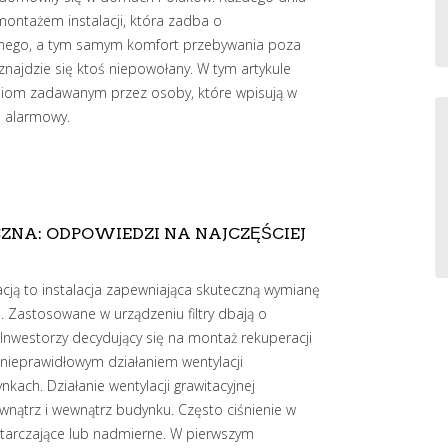
ontażem instalacji, która zadba o
nego, a tym samym komfort przebywania poza
najdzie się ktoś niepowołany. W tym artykule
iom zadawanym przez osoby, które wpisują w
m alarmowy.
NA: ODPOWIEDZI NA NAJCZĘŚCIEJ
cją to instalacja zapewniająca skuteczną wymianę
 Zastosowane w urządzeniu filtry dbają o
Inwestorzy decydujący się na montaż rekuperacji
 nieprawidłowym działaniem wentylacji
kach. Działanie wentylacji grawitacyjnej
wnątrz i wewnątrz budynku. Często ciśnienie w
ystarczające lub nadmierne. W pierwszym