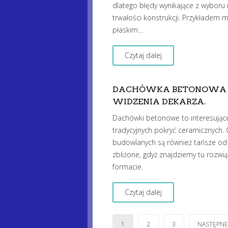
dlatego błędy wynikające z wyboru 
trwałości konstrukcji. Przykładem 
płaskim…
Czytaj dalej
DACHÓWKA BETONOWA PŁ
WIDZENIA DEKARZA.
Dachówki betonowe to interesujące
tradycyjnych pokryć ceramicznych. 
budowlanych są również tańsze od 
zbliżone, gdyż znajdziemy tu rozwi
formacie.
Czytaj dalej
Stronicowanie
1
2
3
NASTĘPN