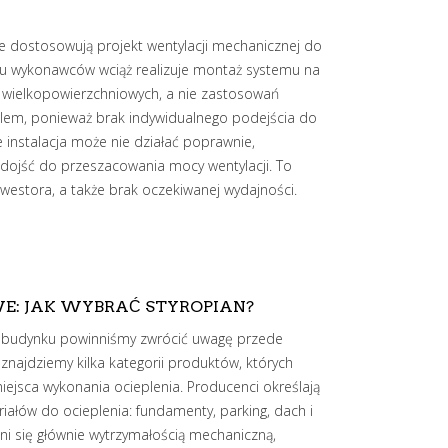
ze dostosowują projekt wentylacji mechanicznej do
lu wykonawców wciąż realizuje montaż systemu na
 wielkopowierzchniowych, a nie zastosowań
em, ponieważ brak indywidualnego podejścia do
 instalacja może nie działać poprawnie,
dojść do przeszacowania mocy wentylacji. To
nwestora, a także brak oczekiwanej wydajności.
E: JAK WYBRAĆ STYROPIAN?
ia budynku powinniśmy zwrócić uwagę przede
 znajdziemy kilka kategorii produktów, których
ejsca wykonania ocieplenia. Producenci określają
iałów do ocieplenia: fundamenty, parking, dach i
ni się głównie wytrzymałością mechaniczną,