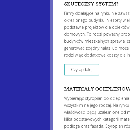
SKUTECZNY SYSTEM?
Firmy działające na rynku nie zaws
określonego budynku. Niestety wie
podstawie projektów dla obiektów
domowych. To rodzi poważny probl
budynków mieszkalnych sprawia, że
generować zbędny hałas lub może 
rodzi więc dodatkowe koszty dla i
Czytaj dalej
MATERIAŁY OCIEPLENIOW
Wybierając styropian do ocieplen
wszystkim na jego rodzaj. Na rynku
właściwości będą uzależnione od mi
kilka podstawowych kategorii mater
podłoga oraz fasada. Styropian róż