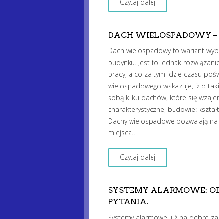
Czytaj dalej
DACH WIELOSPADOWY – Z
Dach wielospadowy to wariant wybi
budynku. Jest to jednak rozwiązan
pracy, a co za tym idzie czasu po
wielospadowego wskazuje, iż o ta
sobą kilku dachów, które się wzaj
charakterystycznej budowie: kształ
Dachy wielospadowe pozwalają na 
miejsca…
Czytaj dalej
SYSTEMY ALARMOWE: OD
PYTANIA.
Systemy alarmowe już na dobre z