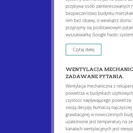
przybywa osób zainteresowanych m
bezpieczeństwo budynku mieszkal
nim bez obawy, iż wewnątrz domu z
przyjrzymy się podstawowym pytan
wyszukiwarkę Google hasło: syste
Czytaj dalej
WENTYLACJA MECHANICZ
ZADAWANE PYTANIA.
Wentylacja mechaniczna z rekupera
powietrza w budynkach użytkowych.
czystość napływającego powietrza. 
swoją decyzję tłumaczą najczęściej
grawitacyjnej w nowoczesnych budyn
uzależnione jest temperatury na ze
kanałach wentylacyjnych jest niew