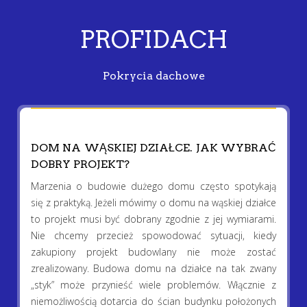
PROFIDACH
Pokrycia dachowe
DOM NA WĄSKIEJ DZIAŁCE. JAK WYBRAĆ
DOBRY PROJEKT?
Marzenia o budowie dużego domu często spotykają
się z praktyką. Jeżeli mówimy o domu na wąskiej działce
to projekt musi być dobrany zgodnie z jej wymiarami.
Nie chcemy przecież spowodować sytuacji, kiedy
zakupiony projekt budowlany nie może zostać
zrealizowany. Budowa domu na działce na tak zwany
„styk” może przynieść wiele problemów. Włącznie z
niemożliwością dotarcia do ścian budynku położonych