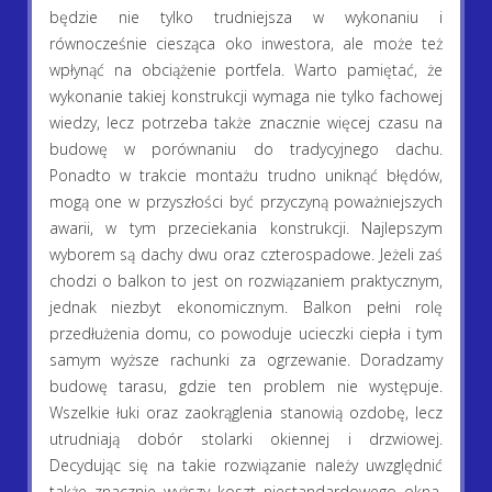
będzie nie tylko trudniejsza w wykonaniu i
równocześnie ciesząca oko inwestora, ale może też
wpłynąć na obciążenie portfela. Warto pamiętać, że
wykonanie takiej konstrukcji wymaga nie tylko fachowej
wiedzy, lecz potrzeba także znacznie więcej czasu na
budowę w porównaniu do tradycyjnego dachu.
Ponadto w trakcie montażu trudno uniknąć błędów,
mogą one w przyszłości być przyczyną poważniejszych
awarii, w tym przeciekania konstrukcji. Najlepszym
wyborem są dachy dwu oraz czterospadowe. Jeżeli zaś
chodzi o balkon to jest on rozwiązaniem praktycznym,
jednak niezbyt ekonomicznym. Balkon pełni rolę
przedłużenia domu, co powoduje ucieczki ciepła i tym
samym wyższe rachunki za ogrzewanie. Doradzamy
budowę tarasu, gdzie ten problem nie występuje.
Wszelkie łuki oraz zaokrąglenia stanowią ozdobę, lecz
utrudniają dobór stolarki okiennej i drzwiowej.
Decydując się na takie rozwiązanie należy uwzględnić
także znacznie wyższy koszt niestandardowego okna.