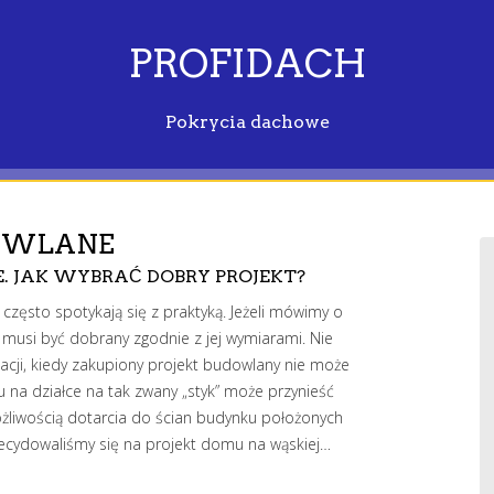
PROFIDACH
Pokrycia dachowe
OWLANE
. JAK WYBRAĆ DOBRY PROJEKT?
ęsto spotykają się z praktyką. Jeżeli mówimy o
 musi być dobrany zgodnie z jej wymiarami. Nie
cji, kiedy zakupiony projekt budowlany nie może
na działce na tak zwany „styk” może przynieść
żliwością dotarcia do ścian budynku położonych
decydowaliśmy się na projekt domu na wąskiej…