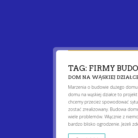
TAG:
FIRMY BUD
DOM NA WĄSKIEJ DZIAŁCE
Marzenia o budowie dużego domu cz
domu na wąskiej działce to projekt
chcemy przecież spowodować sytua
zostać zrealizowany. Budowa domu 
wiele problemów. Włącznie z niemo
bardzo blisko ogrodzenie. Jeżeli z