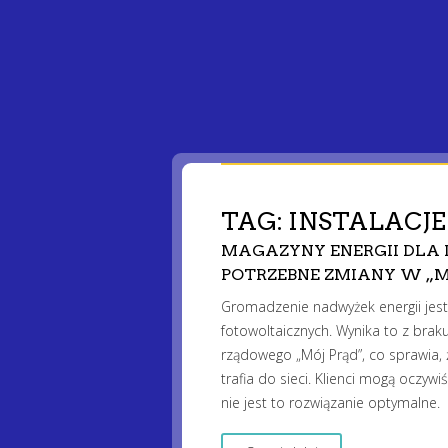
TAG:
INSTALACJ
MAGAZYNY ENERGII DLA 
POTRZEBNE ZMIANY W „M
Gromadzenie nadwyżek energii jest
fotowoltaicznych. Wynika to z brak
rządowego „Mój Prąd”, co sprawia, 
trafia do sieci. Klienci mogą oczy
nie jest to rozwiązanie optymalne.