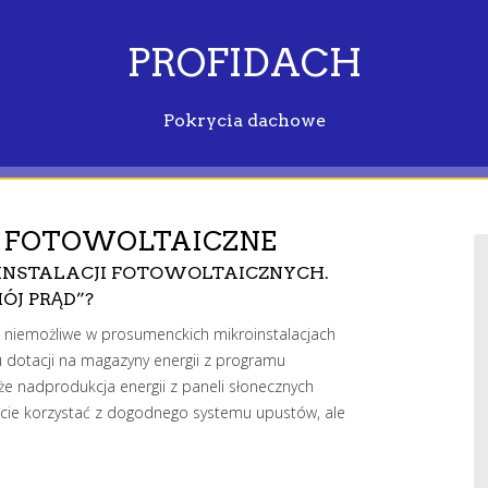
PROFIDACH
Pokrycia dachowe
E FOTOWOLTAICZNE
INSTALACJI FOTOWOLTAICZNYCH.
ÓJ PRĄD”?
 niemożliwe w prosumenckich mikroinstalacjach
u dotacji na magazyny energii z programu
że nadprodukcja energii z paneli słonecznych
wiście korzystać z dogodnego systemu upustów, ale