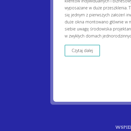
klientów indywidualnych i bizneso
wyposażane w duże przeszklenia. Ten
się jednym z pierwszych założeń i
duże okna montowano głównie w no
siebie uwagę środowiska projektan
w zwykłych domach jednorodzinnyc
Czytaj dalej
WSPIE