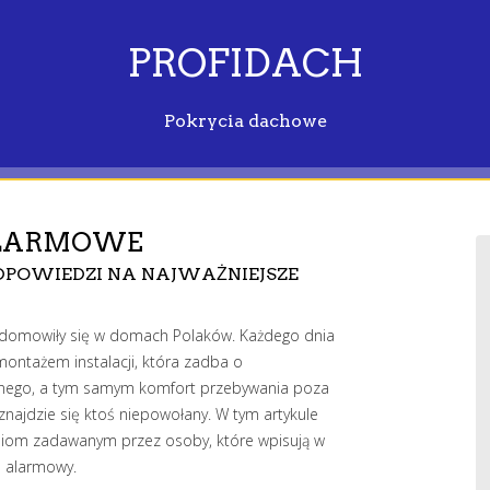
PROFIDACH
Pokrycia dachowe
ALARMOWE
POWIEDZI NA NAJWAŻNIEJSZE
adomowiły się w domach Polaków. Każdego dnia
ontażem instalacji, która zadba o
nego, a tym samym komfort przebywania poza
najdzie się ktoś niepowołany. W tym artykule
iom zadawanym przez osoby, które wpisują w
m alarmowy.