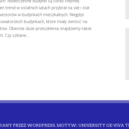
wych. Nowoczesne budynki są coraz chętniej
 trend w ostatnich latach przybrał na sile i stał
nwestorów w budynkach mieszkalnych. Niegdyś
watorskich budynkach, które miały zwrócić na
tów. Obecnie duże przeszklenia znajdziemy także
h. Czy szklane…
RANY PRZEZ WORDPRESS.
MOTYW: UNIVERSITY OD
VIVA 