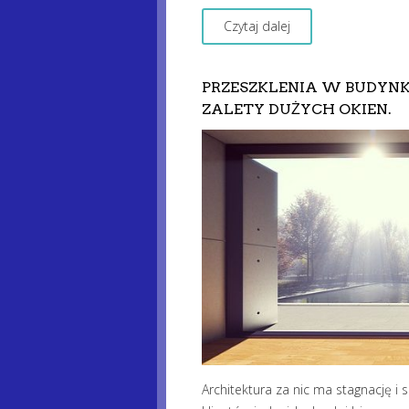
Czytaj dalej
PRZESZKLENIA W BUDYN
ZALETY DUŻYCH OKIEN.
Architektura za nic ma stagnację 