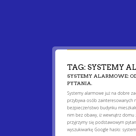
TAG:
SYSTEMY 
SYSTEMY ALARMOWE: OD
PYTANIA.
Systemy alarmowe już na dobre z
przybywa osób zainteresowanych m
bezpieczeństwo budynku mieszkal
nim bez obawy, iż wewnątrz domu z
przyjrzymy się podstawowym pytan
wyszukiwarkę Google hasło: syste