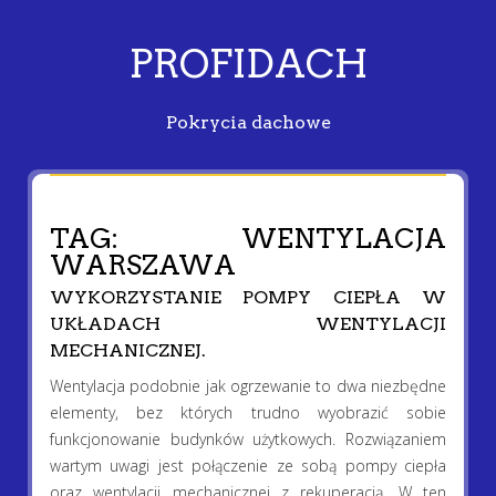
PROFIDACH
Pokrycia dachowe
TAG:
WENTYLACJA
WARSZAWA
WYKORZYSTANIE POMPY CIEPŁA W
UKŁADACH WENTYLACJI
MECHANICZNEJ.
Wentylacja podobnie jak ogrzewanie to dwa niezbędne
elementy, bez których trudno wyobrazić sobie
funkcjonowanie budynków użytkowych. Rozwiązaniem
wartym uwagi jest połączenie ze sobą pompy ciepła
oraz wentylacji mechanicznej z rekuperacją. W ten